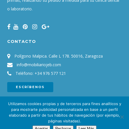
primas, realizando su pedido a medida para su clínica dental
o laboratorio.
CONTACTO
Polígono Malpica. Calle L 178. 50016, Zaragoza
info@mobiliariojeb.com
Teléfono:
+34 976 577 121
ESCRÍBENOS
Utilizamos cookies propias y de terceros para fines analíticos y
para mostrarte publicidad personalizada en base a un perfil
elaborado a partir de tus hábitos de navegación (por ejemplo,
© 2021
JEB. Mobiliario para clínicas y laboratorios dentales
|
Aviso
páginas visitadas).
Aceptar
Rechazar
Leer Más