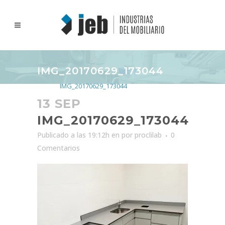
IMG_20170629_173044
Inicio
>
IMG_20170629_173044
13 SEP
IMG_20170629_173044
Publicado a las 19:12h
en
por
proclilab
0
Comentarios