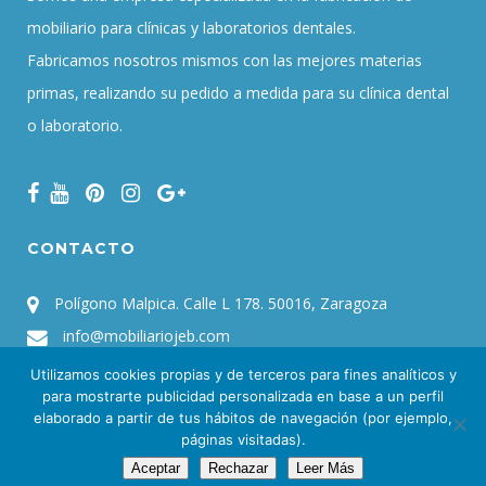
mobiliario para clínicas y laboratorios dentales.
Fabricamos nosotros mismos con las mejores materias
primas, realizando su pedido a medida para su clínica dental
o laboratorio.
CONTACTO
Polígono Malpica. Calle L 178. 50016, Zaragoza
info@mobiliariojeb.com
Teléfono:
+34 976 577 121
Utilizamos cookies propias y de terceros para fines analíticos y
para mostrarte publicidad personalizada en base a un perfil
elaborado a partir de tus hábitos de navegación (por ejemplo,
ESCRÍBENOS
páginas visitadas).
Aceptar
Rechazar
Leer Más