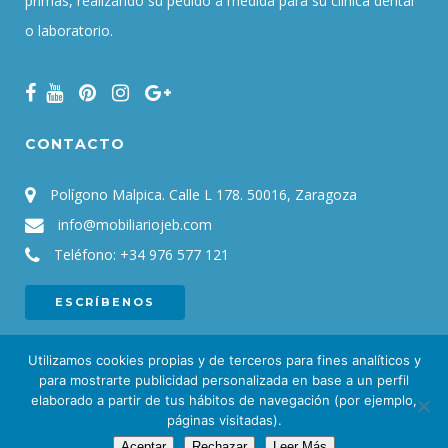
primas, realizando su pedido a medida para su clínica dental
o laboratorio.
CONTACTO
Polígono Malpica. Calle L 178. 50016, Zaragoza
info@mobiliariojeb.com
Teléfono:
+34 976 577 121
ESCRÍBENOS
Utilizamos cookies propias y de terceros para fines analíticos y
para mostrarte publicidad personalizada en base a un perfil
elaborado a partir de tus hábitos de navegación (por ejemplo,
© 2021
JEB. Mobiliario para clínicas y laboratorios dentales
|
Aviso
páginas visitadas).
Aceptar
Rechazar
Leer Más