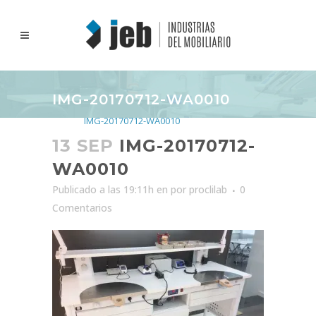
IMG-20170712-WA0010
Inicio
>
IMG-20170712-WA0010
13 SEP
IMG-20170712-
WA0010
Publicado a las 19:11h
en
por
proclilab
0
Comentarios