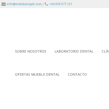
info@mobiliariojeb.com
|
+34 976 577 121
SOBRE NOSOTROS
LABORATORIO DENTAL
CLÍ
OFERTAS MUEBLE DENTAL
CONTACTO
DETALLE MESA ISLA PARA 