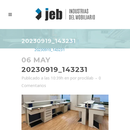
20230919_143231
Inicio
>
20230919_143231
06 MAY
20230919_143231
Publicado a las 10:39h
en
por
proclilab
0
Comentarios