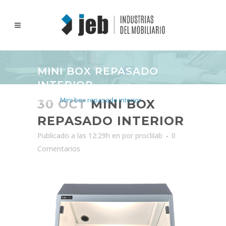
MINI BOX REPASADO
INTERIOR
Inicio
>
Mini box repasado interior
30 OCT
MINI BOX
REPASADO INTERIOR
Publicado a las 12:29h
en
por
proclilab
0
Comentarios