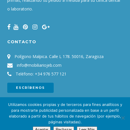
primas, realizando su pedido a medida para su clínica dental
o laboratorio.
CONTACTO
Polígono Malpica. Calle L 178. 50016, Zaragoza
info@mobiliariojeb.com
Teléfono:
+34 976 577 121
ESCRÍBENOS
Utilizamos cookies propias y de terceros para fines analíticos y
para mostrarte publicidad personalizada en base a un perfil
elaborado a partir de tus hábitos de navegación (por ejemplo,
© 2021
JEB. Mobiliario para clínicas y laboratorios dentales
|
Aviso
páginas visitadas).
Aceptar
Rechazar
Leer Más