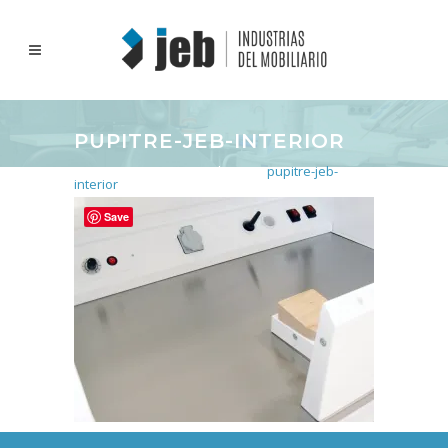
PUPITRE-JEB-INTERIOR
Inicio
>
Pupitre Repasado Eco
>
pupitre-jeb-
interior
Save